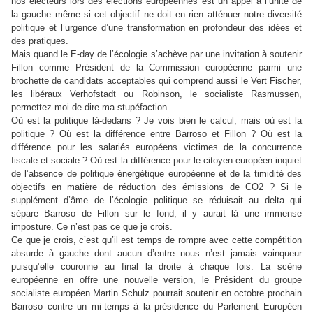
nos électeurs lors des élections européennes est un appel à l’unité de
la gauche même si cet objectif ne doit en rien atténuer notre diversité
politique et l’urgence d’une transformation en profondeur des idées et
des pratiques.
Mais quand le E-day de l’écologie s’achève par une invitation à soutenir
Fillon comme Président de la Commission européenne parmi une
brochette de candidats acceptables qui comprend aussi le Vert Fischer,
les libéraux Verhofstadt ou Robinson, le socialiste Rasmussen,
permettez-moi de dire ma stupéfaction.
Où est la politique là-dedans ? Je vois bien le calcul, mais où est la
politique ? Où est la différence entre Barroso et Fillon ? Où est la
différence pour les salariés européens victimes de la concurrence
fiscale et sociale ? Où est la différence pour le citoyen européen inquiet
de l’absence de politique énergétique européenne et de la timidité des
objectifs en matière de réduction des émissions de CO2 ? Si le
supplément d’âme de l’écologie politique se réduisait au delta qui
sépare Barroso de Fillon sur le fond, il y aurait là une immense
imposture. Ce n’est pas ce que je crois.
Ce que je crois, c’est qu’il est temps de rompre avec cette compétition
absurde à gauche dont aucun d’entre nous n’est jamais vainqueur
puisqu’elle couronne au final la droite à chaque fois. La scène
européenne en offre une nouvelle version, le Président du groupe
socialiste européen Martin Schulz pourrait soutenir en octobre prochain
Barroso contre un mi-temps à la présidence du Parlement Européen