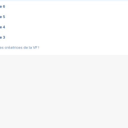
e 6
e 5
e 4
e 3
s créatrices de la VF !
e 2
e 1
e Mektoub My Love arrive enfin ! Rencontre avec Shaïn Boumedine et Sal
i : après Toni en famille
elle réalise le bouleversant Dites lui que je l'aime
ais ! Rencontre autour de Vie privée de Rebecca Zlotowski
 de Marguerite, Grave... Rencontre avec Ella Rumpf