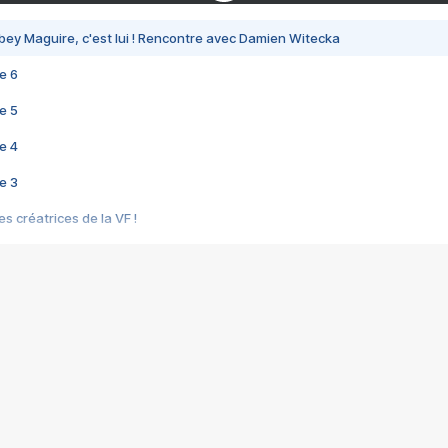
bey Maguire, c'est lui ! Rencontre avec Damien Witecka
e 6
e 5
e 4
e 3
s créatrices de la VF !
e 2
e 1
e Mektoub My Love arrive enfin ! Rencontre avec Shaïn Boumedine et Sal
i : après Toni en famille
elle réalise le bouleversant Dites lui que je l'aime
ais ! Rencontre autour de Vie privée de Rebecca Zlotowski