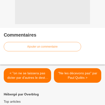
Commentaires
Ajouter un commentaire
< "on ne se laissera pas
"Ne les décevons pas" par
dicter par d'autres le destin
Paul Quilès >
qu'on veut construire
ensemble et les valeurs
qu'on partage"
Hébergé par Overblog
Top articles