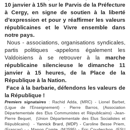
10 janvier à 15h sur le Parvis de la Préfecture
à Cergy, en signe de soutien à la liberté
d’expression et pour y réaffirmer les valeurs
républicaines et le Vivre ensemble dans
notre pays.
Nous - associations, organisations syndicales,
partis politiques -appelons également les
Valdoisiens
à se retrouver à la
marche
républicaine silencieuse le dimanche 11
janvier à 15 heures, de la Place de la
République à la Nation.
Face à la barbarie, défendons les valeurs de
la République !
Premiers signataires
:
Rachid Adda, (MRC) - Lionel Barbet,
(Ligue de l’Enseignement) - Pierre Barros, (Association
Départementale des Elus Communistes et Républicains) -Jean-
Pierre
Bequet
, (Union Départementale des Elus Socialistes et
Républicains) -
Yannick
Brard
, (MDP) -
Caroline Besse
Priem
,
(
Francas
) -
-
Manon Comte, (MJS95) - Eric
Couderchon
, (FSU