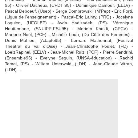
95) - Olivier
Dacheux
, (CFDT 95) - Dominique Damour, (EELV) -
Pascal
Deboeuf
, (
Usep
) - Serge Dombrowski, (M’Pep) - Eric Forti,
(Ligue de l’enseignement) -
Pascal-Eric Lalmy, (PRG) -
Jocelyne
Loquien
, (UFOLEP) - Ayda Hadizadeh, (PS)- Véronique
Houttemane
, (SNUIPP-FSU95) - Meriem
Khaldi
, (CPCV) -
Marjorie Noël, (PCF) - Michèle Loup, (Du Côté des Femmes) -
Denis
Mahieu
, (Adapte95) - Bernard
Mathonnat
, (Festival
Théâtral du Val d’Oise) - Jean-Christophe Poulet, (FD) -
Loeiz
Rapinel
, (EELV) - Jean-Michel Ruiz, (PCF) -
Pierre
Sandrini
,
(Ensemble95) - Evelyne Seguin, (UNSA-éducation) -
Rachid
Temal, (PS) -
William Unterwald, (LDH) - Jean-Claude
Vitran
,
(LDH)...