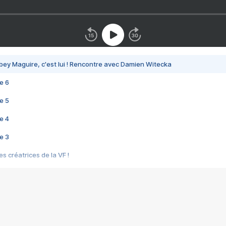
bey Maguire, c'est lui ! Rencontre avec Damien Witecka
e 6
e 5
e 4
e 3
s créatrices de la VF !
e 2
e 1
e Mektoub My Love arrive enfin ! Rencontre avec Shaïn Boumedine et Sal