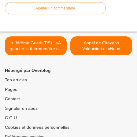
Ajouter un commentaire
< Jérôme Guedj (PS) : «A
Appel de Citoyens
gauche le thermomètre n'a
Valdoisiens : «Nous
jamais été l'argent»
sommes Charlie :
défendons les valeurs de la
République !» >
Hébergé par Overblog
Top articles
Pages
Contact
Signaler un abus
C.G.U.
Cookies et données personnelles
Préférences cookies