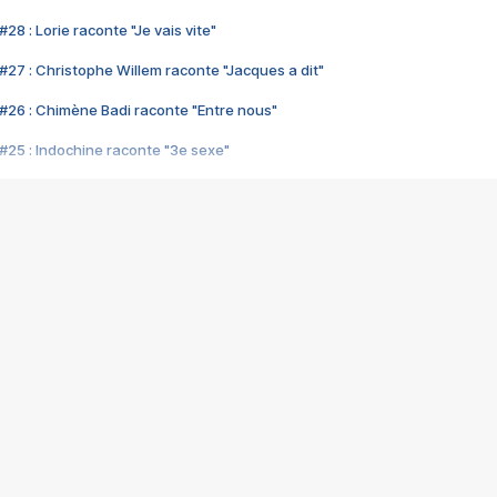
28 : Lorie raconte "Je vais vite"
#27 : Christophe Willem raconte "Jacques a dit"
#26 : Chimène Badi raconte "Entre nous"
#25 : Indochine raconte "3e sexe"
#24 : Zaho raconte "C'est chelou"
#23 : Patrick Bruel raconte "Au café des délices"
#22 : Kyo raconte "Le chemin"
#21 : Nolwenn Leroy raconte "Cassé"
#20 : Patrick Hernandez raconte "Born to be alive"
#19 : Lorie raconte "Près de moi"
#18 : Michael Jones raconte "A nos actes manqués" (avec Jean-Jacque
#17 : Khaled raconte "Aïcha"