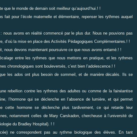
sorte que le monde de demain soit
meilleur qu’aujourd’hui.! !
fait pour l’école maternelle et
élémentaire, repenser les rythmes auquel
se : nous avons en réalité commencé par
le plus dur. Nous ne pouvions pas
re,
d’où la mise en place des Activités Pédagogiques Complémentaires.! !
fait, nous devons maintenant poursuivre
ce que nous avons entamé.! !
décalage entre les rythmes que nous
mettons en pratique, et les rythmes
mes chronologiques sont bouleversés, c’est bien l’adolescence.! !
 que les ados ont plus besoin de
sommeil, et de manière décalés. Ils se
ne rebellion contre les rythmes des
adultes ou comme de la fainéantise
ine,
l’hormone qui se déclenche en l’absence de lumière, et qui permet
e cette hormone se déclenche plus tardivement, ce qui retarde
leur
ines, notamment celles de Mary
Carskadon, chercheuse à l’université de
ologie du Bradley Hospital). ! !
lycée) ne correspondent pas au rythme
biologique des élèves. En tant