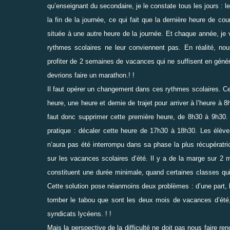
qu’enseignant du secondaire, je le constate tous les jours : l
la fin de la journée, ce
qui fait que la dernière heure de cou
située à une autre heure de la journée. Et chaque année, je
rythmes scolaires ne leur conviennent pas. En
réalité, n
profiter de 2
semaines de vacances qui ne suffisent en génér
devrions faire un marathon.! !
Il faut opérer un changement dans ces rythmes scolaires. Ce
heure, une heure et demie de trajet pour arriver à l’heure à
8h
faut donc supprimer
cette première heure, de 8h30 à 9h30.
pratique : décaler cette heure de 17h30 à 18h30. Les élèv
n’aura pas été interrompu dans sa phase
la plus récupératri
sur
les vacances scolaires d’été. Il y a de la marge sur 2 
constituent une durée minimale, quand certaines classes
qu
Cette solution pose
néanmoins deux problèmes : d’une part, l
tomber le tabou que sont les deux mois de vacances d’été
syndicats lycéens. ! !
Mais la perspective de la difficulté ne doit pas nous faire ren