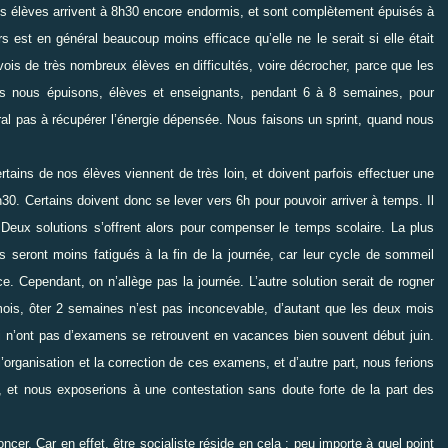
es
élèves arrivent à 8h30 encore endormis, et sont complètement épuisés à
rs est en général beaucoup moins efficace qu’elle ne le serait
si elle était
 vois de très nombreux
élèves en difficultés, voire décrocher, parce que les
ous nous épuisons, élèves et enseignants, pendant 6 à 8 semaines, pour
al pas à récupérer l’énergie dépensée. Nous
faisons un sprint, quand nous
rtains de nos élèves viennent de très
loin, et doivent parfois effectuer une
30. Certains doivent donc se lever vers 6h pour pouvoir arriver à temps. Il
 Deux solutions s’offrent alors pour compenser le temps
scolaire. La plus
es seront moins
fatigués à la fin de la journée, car leur cycle de sommeil
ce. Cependant, on n’allège pas la journée. L’autre solution serait de rogner
mois, ôter 2 semaines n’est pas
inconcevable, d’autant que les deux mois
i n’ont pas d’examens se retrouvent en vacances bien souvent début juin.
’organisation et la correction de ces examens, et d’autre
part, nous ferions
, et nous exposerions
à une contestation sans doute forte de la part des
oncer. Car en effet, être socialiste
réside en cela : peu importe à quel point