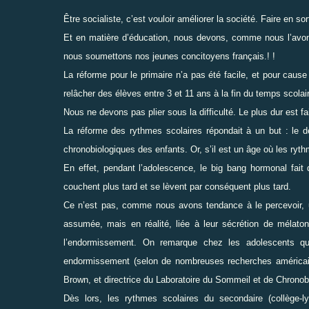
Être socialiste, c’est vouloir améliorer la société. Faire en 
Et en matière d’éducation, nous devons, comme nous l’avons 
nous soumettons nos jeunes concitoyens français.! !
La réforme pour le primaire n’a pas été facile, et pour cau
relâcher des élèves entre 3 et 11 ans à la fin du temps scolai
Nous ne devons pas plier sous la difficulté. Le plus dur est 
La réforme des rythmes scolaires répondait à un but : le 
chronobiologiques des enfants. Or, s’il est un âge où les
ryth
En effet, pendant l’adolescence, le big bang hormonal fait
couchent plus tard et se lèvent par conséquent plus tard.
Ce n’est pas, comme nous avons tendance à le percevoir, u
assumée, mais en réalité, liée à leur sécrétion de mélaton
l’endormissement. On
remarque chez les adolescents qu
endormissement (selon de nombreuses recherches américa
Brown, et directrice du Laboratoire du Sommeil et de
Chronobi
Dès lors, les rythmes scolaires du secondaire (collège-