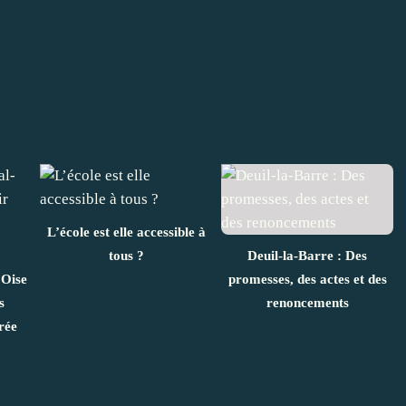
L’école est elle accessible à
tous ?
Deuil-la-Barre : Des
'Oise
promesses, des actes et des
s
renoncements
rée