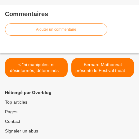
Commentaires
Ajouter un commentaire
< "ni manipulés, ni
Bernard Mathonnat
désinformés, déterminés" :
présente le Festival théâtral
l'intersyndicale "jeunes" du
du Val-d'Oise dans le
95 interpelle le Préfet !
journal de VOnews >
Hébergé par Overblog
Top articles
Pages
Contact
Signaler un abus