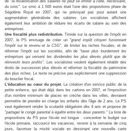
de
"la revalorisation des salaires ne peut se limiter à celle, nécessaire,
du smic"
. Le smic à 1 500 euros était l'une des propositions phare de
Ségolène Royal en 2007, qui ne prévoyait pas pour autant une
augmentation généralisée des salaires. Les socialistes affichent
également leur ambition de réduire les écarts de salaire au sein des
entreprises.
Une fiscalité plus redistributive.
Timide sur la question de l'impôt en
2007, le PS envisage de créer un
"grand impôt citoyen fusionnant
l'impôt sur le revenu et la CSG"
, de limiter les niches fiscales, et de
réformer l'impôt sur les sociétés, afin de
"taxer plus lourdement les
entreprises qui versent les dividendes les plus élevés plutôt que de
réinvestir leurs profits"
. Les socialistes veulent également rétablir des
droits de succession plus élevés et réformer la fiscalité du patrimoine
des plus riches. Le texte ne précise pas explicitement une suppression
du bouclier fiscal.
L'éducation au cœur du projet.
La création d'un service public de la
petite enfance, qui était déjà dans les cartons en 2007, et l'imposition
d'un nombre minimum de places en crèche dans les villes, devraient
permettre de prendre en charge les enfants dès l'âge de 2 ans. Le PS
veut également rendre la scolarité obligatoire dès 4 ans et propose de
"partager le congé parental à égalité entre les deux parents."
La liste de
propositions du PS pour l'école est longue : concentrer le budget sur
l'école primaire, raccourcir les vacances, revenir à la semaine de cinq
jours, favoriser la mixité sociale en dessinant une nouvelle carte