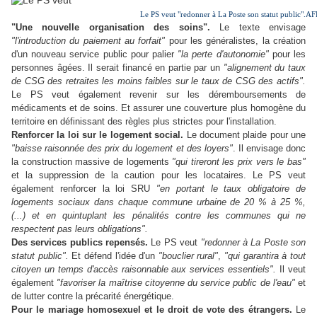
Le PS veut "redonner à La Poste son statut publi
"Une nouvelle organisation des soins".
Le texte envisage
"l'introduction du paiement au forfait"
pour les généralistes, la création
d'un nouveau service public pour palier
"la perte d'autonomie"
pour les
personnes âgées. Il serait financé en partie par un
"alignement du taux
de CSG des retraites les moins faibles sur le taux de CSG des actifs".
Le PS veut également revenir sur les déremboursements de
médicaments et de soins. Et assurer une couverture plus homogène du
territoire en définissant des règles plus strictes pour l'installation.
Renforcer la loi sur le logement social.
Le document plaide pour une
"baisse raisonnée des prix du logement et des loyers"
. Il envisage donc
la construction massive de logements
"qui tireront les prix vers le bas"
et la suppression de la caution pour les locataires. Le PS veut
également renforcer la loi SRU
"en portant le taux obligatoire de
logements sociaux dans chaque commune urbaine de 20 % à 25 %,
(...) et en quintuplant les pénalités contre les communes qui ne
respectent pas leurs obligations".
Des services publics repensés.
Le PS veut
"redonner à La Poste son
statut public".
Et défend l'idée d'un
"bouclier rural"
,
"qui garantira à tout
citoyen un temps d'accès raisonnable aux services essentiels".
Il veut
également
"favoriser la maîtrise citoyenne du service public de l'eau"
et
de lutter contre la précarité énergétique.
Pour le mariage homosexuel et le droit de vote des étrangers.
Le