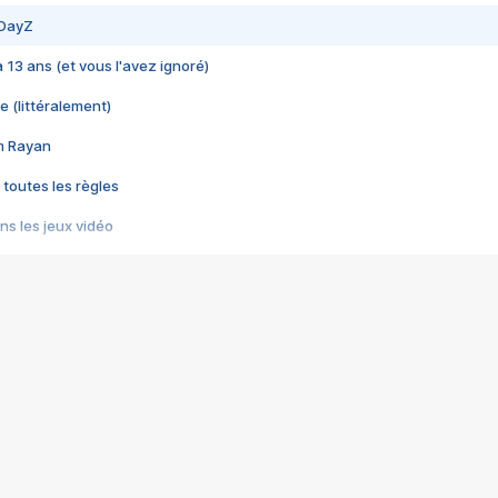
 DayZ
 a 13 ans (et vous l'avez ignoré)
e (littéralement)
im Rayan
 toutes les règles
s les jeux vidéo
us choquant de Rockstar ? - Le scandale BULLY
e plus moche de Steam
du RÊVE tourne au CAUCHEMAR
pendant 8 heures
it… à tort
umiliés par un jeu vidéo