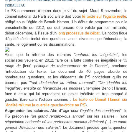
TRIBALLEAU
L
e PS commence à entrer dans le vif du sujet. Mardi 9 novembre, le
conseil national du Parti socialiste doit voter
le texte sur l'égalité réelle
,
rédigé sous l'égide de Benoît Hamon. Un début de programme pour la
présidentielle de 2012, qui doit encore être validé par les militants,
début décembre, à l'issue d'un
long processus de débat
. La notion floue
d'égalité réelle inclut des questions aussi diverses que l'éducation, la
santé, le logement ou les discriminations.
Alors que la réforme des retraites
"renforce les inégalités"
, les
socialistes veulent, en 2012, faire de la lutte contre les inégalités le
"fil
rouge de
[leur]
politique de redressement de la France"
, proclame
l'introduction du texte. Le document de 40 pages aborde de
nombreuses questions, et les dirigeants du PS concèdent qu'ils ne
pourront pas
"tout déclencher au même moment".
"On identifie les
inégalités, ensuite on hiérarchise les priorités"
, tempère Benoît Hamon,
face à ceux qui lui reprochent un projet irréaliste et trop marqué à
gauche. (Lire dans l'édition abonnés :
Le texte de Benoît Hamon sur
l'égalité rallume la querelle gauche-droite au PS
).
Augmenter les salaires.
Afin d'
"agir pour l'égalité des conditions"
, le
PS préconise
"un grand rendez-vous annuel"
sur les salaires :
"une
négociation nationale où les partenaires sociaux définiront (...) un cadre
général d'évolution des salaires".
Le document précise que la question