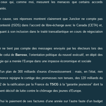
 et ceux qui, comme moi, mesurent les menaces que certains accords
ariés
.
en cause, ses réponses montrent clairement que Juncker ne compte pas
contesté (ISDS) dans l’accord de libre-échange avec le Canada (CETA) et,
ant à son inclusion dans le traité transatlantique en cours de négociation
r ne tient pas compte des messages envoyés par les électeurs lors des
 de celui de
Barroso
, l’orientation politique du nouvel exécutif, en dépit des
logie qui a menée l’Europe dans une impasse économique et sociale
’un plan de 300 milliards d’euros d’investissement : mais, en l’état, rien
 annonce rejoigne le cortège des promesses non tenues, des 120 milliards du
2 de la ratification par la France du
TSCG
à la “garantie jeunesse” dont la
nt décisif de lutte contre le chômage des jeunes d’Europe.
’hui le paiement de ses factures d’une année sur l’autre faute d’un budget