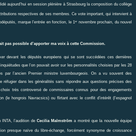
idé aujourd’hui en session plénière à Strasbourg la composition du collège
ributions respectives de ses membres. Ce vote important, qui intervient à
députés, marque l’entrée en fonction, le 1
novembre prochain, du nouvel
er
ait pas possible d’apporter ma voix à cette Commission.
ker devant les députés européens qui se sont succédées ces dernières
inquiétudes que l’on pouvait avoir sur les personnalités choisies par les 28
bués par l’ancien Premier ministre luxembourgeois. On a vu souvent des
e réfugier dans les généralités sans répondre aux questions précises des
 le choix très controversé de commissaires connus pour des engagements
 (le hongrois Navracsics) ou flirtant avec le conflit d’intérêt (l’espagnol
 INTA, l’audition de
Cecilia Malmström
a montré que la nouvelle équipe
tion presque naïve du libre-échange, forcément synonyme de croissance