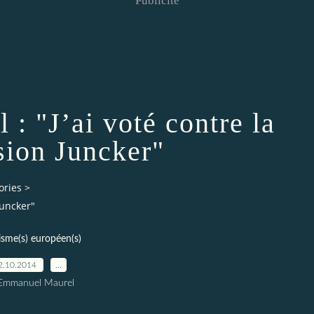
Publicité
: "J’ai voté contre la
ion Juncker"
ories
>
Juncker"
isme(s) européen(s)
2.10.2014
…
 Emmanuel Maurel