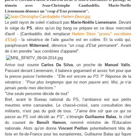
témoin avec Jean-Christophe Cambadélis. Marie-Noëlle
Lienemann dénonce un "
coup d’Etat permanent
".
Le petit rayon de soleil n’adoucit pas
Marie-Noëlle Lienemann
. Devant
le siège du
PS
, alors qu’un
big bang
se prépare en ce doux mercredi
d'avril - (Cambadélis doit remplacer
Harlem Désir "promu" secrétaire
d’Etat
) - la sénatrice de l’aile gauche est en colère. Et la voilà qui,
paraphrasant
Mitterrand
, dénonce "
un coup d’Etat permanent
". Avant
de s’en prendre "
aux combines d’appareil
".
Arrive tout sourire
Carlos Da Silva
, un proche de
Manuel Valls
.
Passant devant Lienemann, il balance goguenard et assez fort pour que
la presse puisse l’entendre : "
Elle est encore au PS ?
" Réponse de la
sénatrice : "
Pour plus longtemps que toi mon pauvre ami. Moi, je n’ai
jamais perdu mes élections.
"
"Une seule personne décide de tout"
Bref, avant le Bureau national du PS, l’ambiance est aux petits
meurtres entre camarades. Le chassé-croisé, sans consultation des
militants, n’est pas du goût de tous. "
J’aime être sûr que ce qui se
passe au PS soit décidé au PS
", s’étrangle
Guillaume Balas
, le chef
du courant de
Benoît Hamon
, nommé ministre de l'Education
nationale. Alors qu’on donne
Vincent Peillon
potentiellement tête de
liste en Ile-de-France pour les européennes, Guillaume Balas qui figure