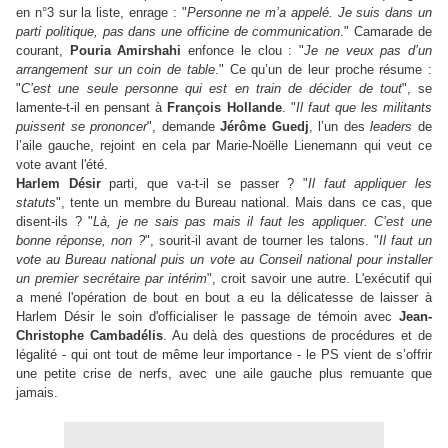
en n°3 sur la liste, enrage : "
Personne ne m’a appelé. Je suis dans un
parti politique, pas dans une officine de communication
." Camarade de
courant,
Pouria Amirshahi
enfonce le clou : "
Je ne veux pas d’un
arrangement sur un coin de table
." Ce qu’un de leur proche résume :
"
C’est une seule personne qui est en train de décider de tout
", se
lamente-t-il en pensant à
François Hollande
. "
Il faut que les militants
puissent se prononcer
", demande
Jérôme Guedj
, l’un des
leaders
de
l’aile gauche, rejoint en cela par Marie-Noëlle Lienemann qui veut ce
vote avant l'été.
Harlem Désir
parti, que va-t-il se passer ? "
Il faut appliquer les
statuts
", tente un membre du Bureau national. Mais dans ce cas, que
disent-ils ? "
Là, je ne sais pas mais il faut les appliquer. C’est une
bonne réponse, non ?
", sourit-il avant de tourner les talons. "
Il faut un
vote au Bureau national puis un vote au Conseil national pour installer
un premier secrétaire par intérim
", croit savoir une autre. L'exécutif qui
a mené l'opération de bout en bout a eu la délicatesse de laisser à
Harlem Désir le soin d'officialiser le passage de témoin avec
Jean-
Christophe Cambadélis
. Au delà des questions de procédures et de
légalité - qui ont tout de même leur importance - le PS vient de s’offrir
une petite crise de nerfs, avec une aile gauche plus remuante que
jamais.