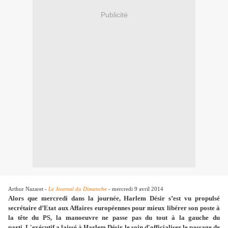
Publicité
Arthur Nazaret -
Le Journal du Dimanche
- mercredi 9 avril 2014
Alors que mercredi dans la journée, Harlem Désir s’est vu propulsé
secrétaire d’Etat aux Affaires européennes pour mieux libérer son poste à
la tête du PS, la manoeuvre ne passe pas du tout à la gauche du
parti. L'exécutif a laissé à Harlem Désir le soin d'officialiser le passage de