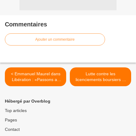
Commentaires
Ajouter un commentaire
< Emmanuel Maurel dans
Lutte contre les
Libération : «Passons au
licenciements boursiers et
tournant de la relance»
obligation de reprise : il y a
urgence à agir ! >
Hébergé par Overblog
Top articles
Pages
Contact