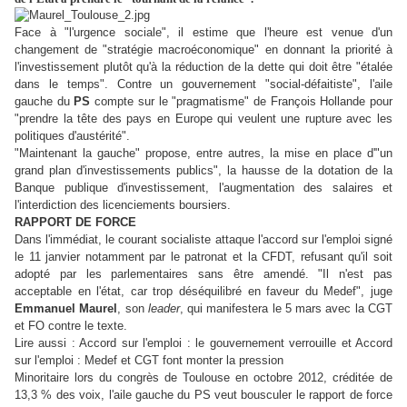
Face à "l'urgence sociale", il estime que l'heure est venue d'un
changement de "stratégie macroéconomique" en donnant la priorité à
l'investissement plutôt qu'à la réduction de la dette qui doit être "étalée
dans le temps". Contre un gouvernement "social-défaitiste", l'aile
gauche du
PS
compte sur le "pragmatisme" de François Hollande pour
"prendre la tête des pays en Europe qui veulent une rupture avec les
politiques d'austérité".
"Maintenant la gauche" propose, entre autres, la mise en place d'"un
grand plan d'investissements publics", la hausse de la dotation de la
Banque publique d'investissement, l'augmentation des salaires et
l'interdiction des licenciements boursiers.
RAPPORT DE FORCE
Dans l'immédiat, le courant socialiste attaque l'accord sur l'emploi signé
le 11 janvier notamment par le patronat et la CFDT, refusant qu'il soit
adopté par les parlementaires sans être amendé. "Il n'est pas
acceptable en l'état, car trop déséquilibré en faveur du Medef", juge
Emmanuel Maurel
, son
leader
, qui manifestera le 5 mars avec la CGT
et FO contre le texte.
Lire aussi : Accord sur l'emploi : le gouvernement verrouille et Accord
sur l'emploi : Medef et CGT font monter la pression
Minoritaire lors du congrès de Toulouse en octobre 2012, créditée de
13,3 % des voix, l'aile gauche du PS veut bousculer le rapport de force