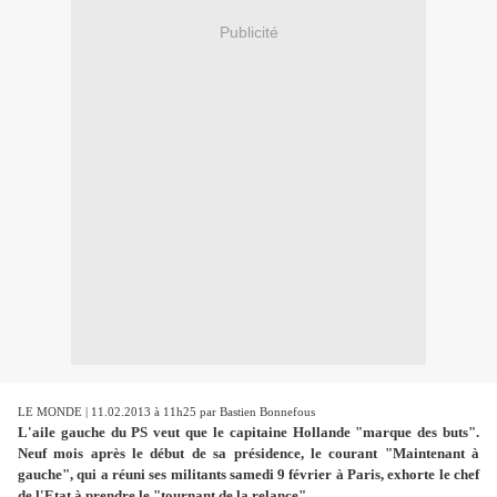
Publicité
LE MONDE | 11.02.2013 à 11h25 par Bastien Bonnefous
L'aile gauche du PS veut que le capitaine Hollande "marque des buts".
Neuf mois après le début de sa présidence, le courant "Maintenant à
gauche", qui a réuni ses militants samedi 9 février à Paris, exhorte le chef
de l'Etat à prendre le "tournant de la relance".