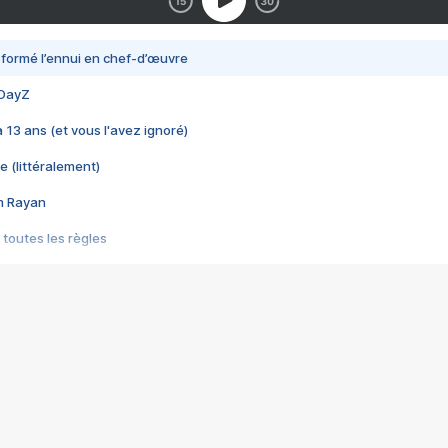
nsformé l’ennui en chef-d’œuvre
 DayZ
 a 13 ans (et vous l'avez ignoré)
e (littéralement)
im Rayan
 toutes les règles
s les jeux vidéo
us choquant de Rockstar ? - Le scandale BULLY
e plus moche de Steam
du RÊVE tourne au CAUCHEMAR
pendant 8 heures