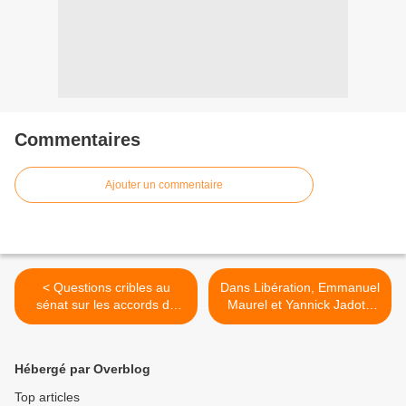
Commentaires
Ajouter un commentaire
< Questions cribles au
Dans Libération, Emmanuel
sénat sur les accords de
Maurel et Yannick Jadot "
libre échange - 23 octobre
Les négociations
2014 - Marie-Noëlle
transatlantiques ou la fin du
Lienemann
projet européen" >
Hébergé par Overblog
Top articles