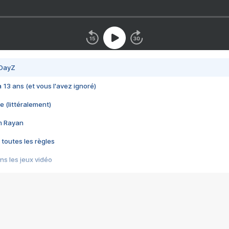
 DayZ
 a 13 ans (et vous l'avez ignoré)
e (littéralement)
im Rayan
 toutes les règles
s les jeux vidéo
us choquant de Rockstar ? - Le scandale BULLY
e plus moche de Steam
du RÊVE tourne au CAUCHEMAR