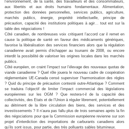
l’environnement, de la santé, des travailleurs et des consommateurs,
aux libertés et aux droits humains fondamentaux. Alimentation,
protection des données personnelles, services publics, agriculture,
marchés publics, énergie, propriété intellectuelle, principe de
précaution, capacité des institutions politiques à agir… tout est sur la
table des négociations !
Côté canadien, de nombreuses voix critiquent l’accord car il remet en
cause la politique de santé en faveur des médicaments génériques,
favorise la libéralisation des services financiers alors que la régulation
canadienne avait permis d’échapper au tsunami de 2008, ou encore
interdit la possibilité de valoriser les origines locales dans les marchés
publics.
Côté européen, on craint l’impact sur l’élevage des nouveaux quotas de
viande canadienne ? Quel rôle jouera le nouveau cadre de coopération
réglementaire UE-Canada censé superviser l’harmonisation des règles
? Quid du principe de précaution contesté outre-Atlantique ? Comment
se traduira l’objectif de limiter l’impact commercial des législations
européennes sur les OGM ? Que restera-t-il de la capacité des
collectivités, des Etats et de l’Union à réguler librement, potentiellement
au détriment de la libre circulation des biens, des services et des
investissements ? Il n’aura pas fallu plus de trois semaines après la fin
des négociations pour que la Commission européenne revienne sur son
projet d’interdiction des importations de carburants canadiens alors
qu’ils sont issus, pour partie, des très polluants sables bitumineux.