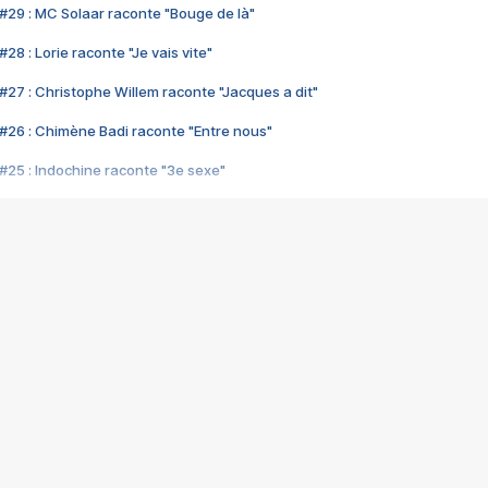
#29 : MC Solaar raconte "Bouge de là"
28 : Lorie raconte "Je vais vite"
#27 : Christophe Willem raconte "Jacques a dit"
#26 : Chimène Badi raconte "Entre nous"
#25 : Indochine raconte "3e sexe"
#24 : Zaho raconte "C'est chelou"
#23 : Patrick Bruel raconte "Au café des délices"
#22 : Kyo raconte "Le chemin"
#21 : Nolwenn Leroy raconte "Cassé"
#20 : Patrick Hernandez raconte "Born to be alive"
#19 : Lorie raconte "Près de moi"
#18 : Michael Jones raconte "A nos actes manqués" (avec Jean-Jacque
#17 : Khaled raconte "Aïcha"