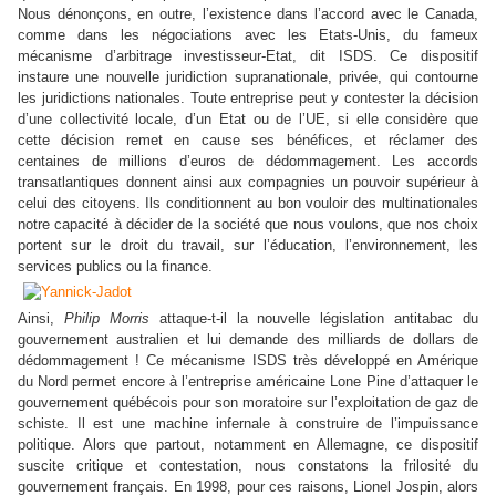
Nous dénonçons, en outre, l’existence dans l’accord avec le Canada,
comme dans les négociations avec les Etats-Unis, du fameux
mécanisme d’arbitrage investisseur-Etat, dit ISDS. Ce dispositif
instaure une nouvelle juridiction supranationale, privée, qui contourne
les juridictions nationales. Toute entreprise peut y contester la décision
d’une collectivité locale, d’un Etat ou de l’UE, si elle considère que
cette décision remet en cause ses bénéfices, et réclamer des
centaines de millions d’euros de dédommagement. Les accords
transatlantiques donnent ainsi aux compagnies un pouvoir supérieur à
celui des citoyens. Ils conditionnent au bon vouloir des multinationales
notre capacité à décider de la société que nous voulons, que nos choix
portent sur le droit du travail, sur l’éducation, l’environnement, les
services publics ou la finance.
Ainsi,
Philip Morris
attaque-t-il la nouvelle législation antitabac du
gouvernement australien et lui demande des milliards de dollars de
dédommagement ! Ce mécanisme ISDS très développé en Amérique
du Nord permet encore à l’entreprise américaine Lone Pine d’attaquer le
gouvernement québécois pour son moratoire sur l’exploitation de gaz de
schiste. Il est une machine infernale à construire de l’impuissance
politique. Alors que partout, notamment en Allemagne, ce dispositif
suscite critique et contestation, nous constatons la frilosité du
gouvernement français. En 1998, pour ces raisons, Lionel Jospin, alors