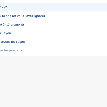
 DayZ
 a 13 ans (et vous l'avez ignoré)
e (littéralement)
im Rayan
 toutes les règles
s les jeux vidéo
us choquant de Rockstar ? - Le scandale BULLY
e plus moche de Steam
du RÊVE tourne au CAUCHEMAR
pendant 8 heures
it… à tort
umiliés par un jeu vidéo