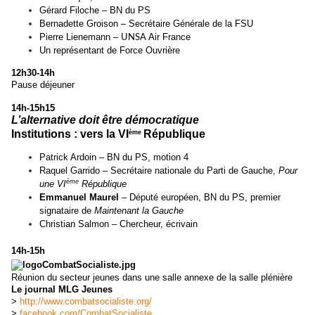
Gérard Filoche – BN du PS
Bernadette Groison – Secrétaire Générale de la FSU
Pierre Lienemann –
Air France
UNSA
Un représentant de Force Ouvrière
12h30-14h
Pause déjeuner
14h-15h15
L’alternative doit être démocratique
Institutions : vers la VI
République
ème
Patrick Ardoin – BN du PS, motion 4
Raquel Garrido – Secrétaire nationale du Parti de Gauche,
Pour
ème
une VI
République
Emmanuel Maurel
–
Député européen, BN du PS, premier
signataire de
Maintenant la Gauche
Christian Salmon – Chercheur, écrivain
14h-15h
Réunion du secteur jeunes dans une salle annexe de la salle plénière
Le journal MLG Jeunes
>
http://www.combatsocialiste.org/
>
facebook.com/CombatSocialiste