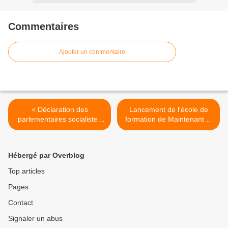
Commentaires
Ajouter un commentaire
< Déclaration des
Lancement de l'école de
parlementaires socialistes
formation de Maintenant la
de "Vive la Gauche !" à
Gauche >
l'issue du vote de confiance
au gouvernement Valls 2
Hébergé par Overblog
Top articles
Pages
Contact
Signaler un abus