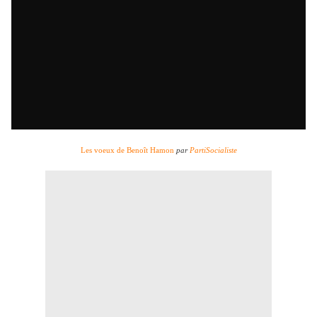
Les voeux de Benoît Hamon
par
PartiSocialiste