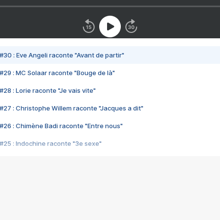
#30 : Eve Angeli raconte "Avant de partir"
#29 : MC Solaar raconte "Bouge de là"
28 : Lorie raconte "Je vais vite"
#27 : Christophe Willem raconte "Jacques a dit"
#26 : Chimène Badi raconte "Entre nous"
#25 : Indochine raconte "3e sexe"
#24 : Zaho raconte "C'est chelou"
#23 : Patrick Bruel raconte "Au café des délices"
#22 : Kyo raconte "Le chemin"
#21 : Nolwenn Leroy raconte "Cassé"