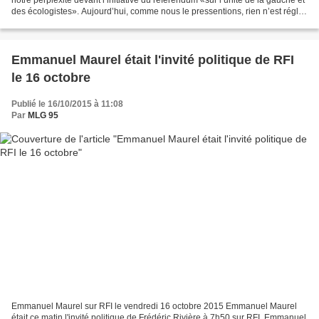
notre perplexité devant l’initiative du référendum «sur l’unité de la gauche et
des écologistes». Aujourd’hui, comme nous le pressentions, rien n’est réglé.
L’objectif de l’unité...
Emmanuel Maurel était l'invité politique de RFI
le 16 octobre
Publié le 16/10/2015 à 11:08
Par
MLG 95
Emmanuel Maurel sur RFI le vendredi 16 octobre 2015 Emmanuel Maurel
était ce matin l'invité politique de Frédéric Rivière à 7h50 sur RFI. Emmanuel