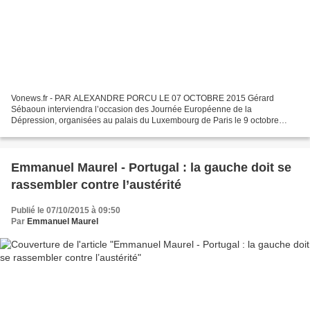
Vonews.fr - PAR ALEXANDRE PORCU LE 07 OCTOBRE 2015 Gérard
Sébaoun interviendra l’occasion des Journée Européenne de la
Dépression, organisées au palais du Luxembourg de Paris le 9 octobre
prochain. Le député PS de la 4e circonscription du Val d’Oise,...
Emmanuel Maurel - Portugal : la gauche doit se
rassembler contre l’austérité
Publié le 07/10/2015 à 09:50
Par
Emmanuel Maurel