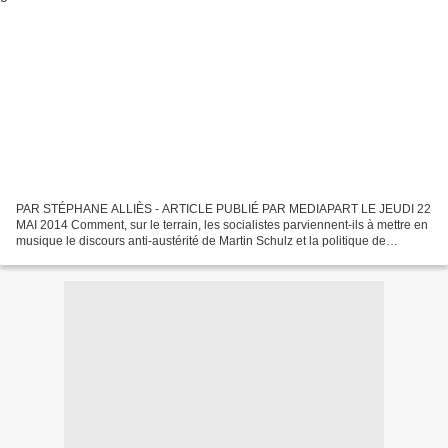
PAR STÉPHANE ALLIÈS - ARTICLE PUBLIÉ PAR MEDIAPART LE JEUDI 22
MAI 2014 Comment, sur le terrain, les socialistes parviennent-ils à mettre en
musique le discours anti-austérité de Martin Schulz et la politique de
François Hollande ? Esquisse de réponse...