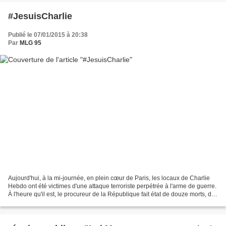
#JesuisCharlie
Publié le 07/01/2015 à 20:38
Par
MLG 95
Aujourd'hui, à la mi-journée, en plein cœur de Paris, les locaux de Charlie
Hebdo ont été victimes d'une attaque terroriste perpétrée à l'arme de guerre.
À l'heure qu'il est, le procureur de la République fait état de douze morts, des
membres de la rédaction...