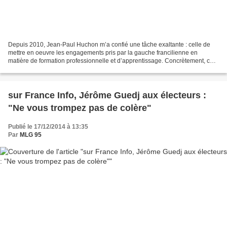
Depuis 2010, Jean-Paul Huchon m’a confié une tâche exaltante : celle de
mettre en oeuvre les engagements pris par la gauche francilienne en
matière de formation professionnelle et d’apprentissage. Concrètement, ce
sont des dizaines de milliers de jeunes...
sur France Info, Jérôme Guedj aux électeurs :
"Ne vous trompez pas de colère"
Publié le 17/12/2014 à 13:35
Par
MLG 95