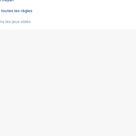
 toutes les règles
s les jeux vidéo
us choquant de Rockstar ? - Le scandale BULLY
e plus moche de Steam
du RÊVE tourne au CAUCHEMAR
pendant 8 heures
it… à tort
umiliés par un jeu vidéo
ire - Final Fantasy 8
ti un empire - Age of Empires
story DOFUS
tard, il crée l'un des pires jeux de tous les temps, MindsEye.