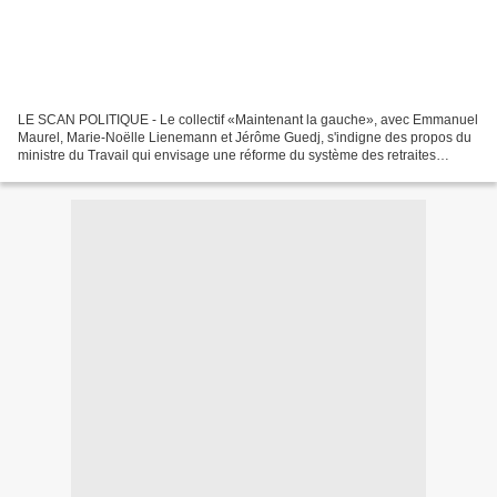
LE SCAN POLITIQUE - Le collectif «Maintenant la gauche», avec Emmanuel
Maurel, Marie-Noëlle Lienemann et Jérôme Guedj, s'indigne des propos du
ministre du Travail qui envisage une réforme du système des retraites
complémentaires. François Rebsamen met...