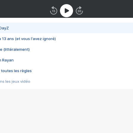
 DayZ
 a 13 ans (et vous l'avez ignoré)
e (littéralement)
im Rayan
 toutes les règles
s les jeux vidéo
us choquant de Rockstar ? - Le scandale BULLY
e plus moche de Steam
du RÊVE tourne au CAUCHEMAR
pendant 8 heures