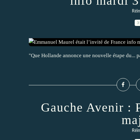
info mardi 
Réin
3
"Que Hollande annonce une nouvelle étape du... p
Gauche Avenir : 
maj
Réin