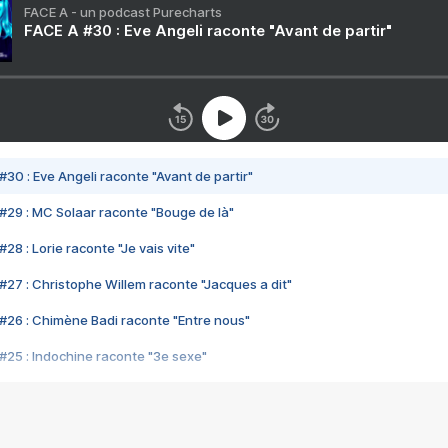
FACE A - un podcast Purecharts
FACE A #30 : Eve Angeli raconte "Avant de partir"
#30 : Eve Angeli raconte "Avant de partir"
#29 : MC Solaar raconte "Bouge de là"
28 : Lorie raconte "Je vais vite"
#27 : Christophe Willem raconte "Jacques a dit"
#26 : Chimène Badi raconte "Entre nous"
#25 : Indochine raconte "3e sexe"
#24 : Zaho raconte "C'est chelou"
#23 : Patrick Bruel raconte "Au café des délices"