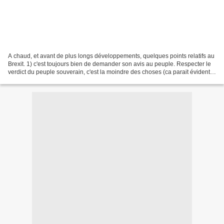
A chaud, et avant de plus longs développements, quelques points relatifs au
Brexit. 1) c'est toujours bien de demander son avis au peuple. Respecter le
verdict du peuple souverain, c'est la moindre des choses (ca parait évident
mais ce n'est hélas pas...