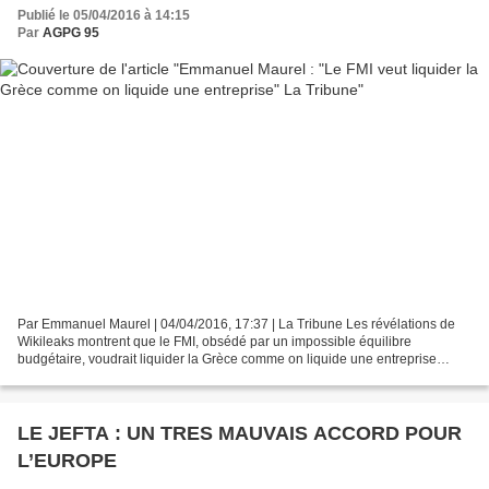
Publié le 05/04/2016 à 14:15
Par
AGPG 95
Par Emmanuel Maurel | 04/04/2016, 17:37 | La Tribune Les révélations de
Wikileaks montrent que le FMI, obsédé par un impossible équilibre
budgétaire, voudrait liquider la Grèce comme on liquide une entreprise
qu'on place en redressement judiciaire. Par...
LE JEFTA : UN TRES MAUVAIS ACCORD POUR
L’EUROPE