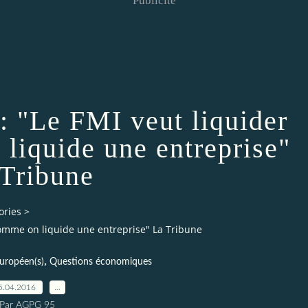
Publicité
 "Le FMI veut liquider
liquide une entreprise"
Tribune
ories
>
omme on liquide une entreprise" La Tribune
,
européen(s)
Questions économiques
5.04.2016
…
Par AGPG 95