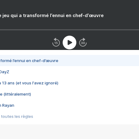
e jeu qui a transformé l’ennui en chef-d’œuvre
nsformé l’ennui en chef-d’œuvre
 DayZ
 a 13 ans (et vous l'avez ignoré)
e (littéralement)
im Rayan
 toutes les règles
s les jeux vidéo
us choquant de Rockstar ? - Le scandale BULLY