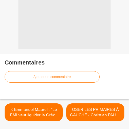
Commentaires
Ajouter un commentaire
< Emmanuel Maurel : "Le
OSER LES PRIMAIRES À
FMI veut liquider la Grèce
GAUCHE - Christian PAUL -
comme on liquide une
Le Monde >
entreprise" La Tribune