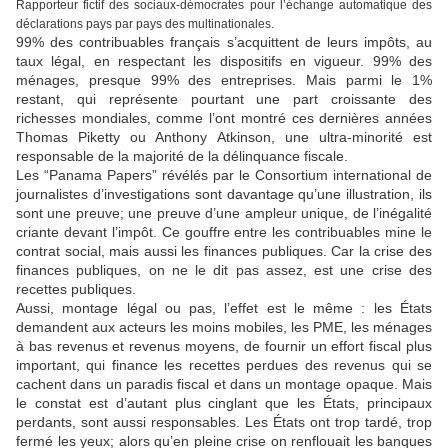
Rapporteur fictif des sociaux-démocrates pour l’échange automatique des
déclarations pays par pays des multinationales.
99% des contribuables français s’acquittent de leurs impôts, au
taux légal, en respectant les dispositifs en vigueur. 99% des
ménages, presque 99% des entreprises. Mais parmi le 1%
restant, qui représente pourtant une part croissante des
richesses mondiales, comme l’ont montré ces dernières années
Thomas Piketty ou Anthony Atkinson, une ultra-minorité est
responsable de la majorité de la délinquance fiscale.
Les “Panama Papers” révélés par le Consortium international de
journalistes d’investigations sont davantage qu’une illustration, ils
sont une preuve; une preuve d’une ampleur unique, de l’inégalité
criante devant l’impôt. Ce gouffre entre les contribuables mine le
contrat social, mais aussi les finances publiques. Car la crise des
finances publiques, on ne le dit pas assez, est une crise des
recettes publiques.
Aussi, montage légal ou pas, l’effet est le même : les États
demandent aux acteurs les moins mobiles, les PME, les ménages
à bas revenus et revenus moyens, de fournir un effort fiscal plus
important, qui finance les recettes perdues des revenus qui se
cachent dans un paradis fiscal et dans un montage opaque. Mais
le constat est d’autant plus cinglant que les États, principaux
perdants, sont aussi responsables. Les États ont trop tardé, trop
fermé les yeux; alors qu’en pleine crise on renflouait les banques