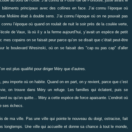
oulé au bord de l’Oise. J’ai connu la Poste rue de Pontoise, juste avant le
es bâtiments principaux avec des collines en face. J’ai connu l’époque où
a rue Molière était à double sens. J’ai connu l’époque où on ne pouvait pas
connu l’époque où quand on roulait de nuit le soir près de la coulée verte,
’école de Vaux, là où il y a la ferme aujourd’hui, y’avait un espèce de petit
ec mes copains on se faisait peur parce qu’on se disait que c’était peut-être
r le boulevard Wresinski, où on se faisait des "cap ou pas cap" d’aller
n est plus qualifié pour diriger Méry que d’autres.
n, peu importe où on habite. Quand on en part, on y revient, parce que c’est
ie, on trouve dans Méry un refuge. Les familles qui éclatent, puis se
n perd ou qu’on quitte… Méry a cette espèce de force apaisante. L’endroit où
de ses échecs.
s de ma ville. Pas une ville qui pointe le nouveau du doigt, ostracise, fait
ins longtemps. Une ville qui accueille et donne sa chance à tout le monde,