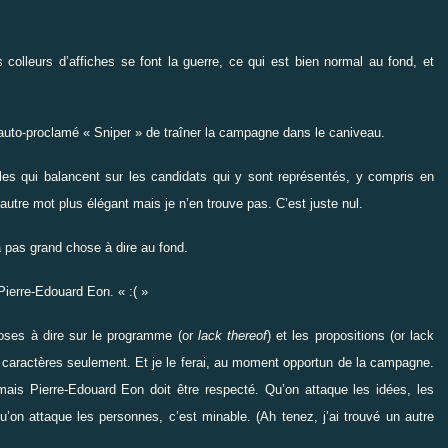
 colleurs d’affiches se font la guerre, ce qui est bien normal au fond, et
un auto-proclamé « Sniper » de traîner la campagne dans le caniveau.
les qui balancent sur les candidats qui y sont représentés, y compris en
 autre mot plus élégant mais je n’en trouve pas. C’est juste nul.
a pas grand chose à dire au fond.
Pierre-Edouard Eon. « :( »
choses à dire sur le programme (or
lack thereof
) et les propositions (or lack
caractères seulement. Et je le ferai, au moment opportun de la campagne.
ais Pierre-Edouard Eon doit être respecté. Qu’on attaque les idées, les
Qu’on attaque les personnes, c’est minable. (Ah tenez, j’ai trouvé un autre