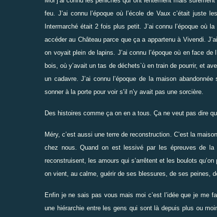
Moi j’ai connu les péniches qui ont lentement mais sûrement c
feu. J’ai connu l’époque où l’école de Vaux c’était juste l
Intermarché était 2 fois plus petit. J’ai connu l’époque où l
accéder au Château parce que ça a appartenu à Vivendi. J’ai 
on voyait plein de lapins. J’ai connu l’époque où en face de l
bois, où y’avait un tas de déchets`ù en train de pourrir, et av
un cadavre. J’ai connu l’époque de la maison abandonnée su
sonner à la porte pour voir s’il n’y avait pas une sorcière.
Des histoires comme ça on en a tous. Ça ne veut pas dire qu’o
Méry, c’est aussi une terre de reconstruction. C’est la maiso
chez nous. Quand on est lessivé par les épreuves de la v
reconstruisent, les amours qui s’arrêtent et les boulots qu’o
on vient, au calme, guérir de ses blessures, de ses peines, 
Enfin je ne sais pas vous mais moi c’est l’idée que je me fai
une hiérarchie entre les gens qui sont là depuis plus ou mo