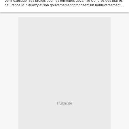
venir expliquer ses projets pour les territoires devant le Congrès des maires
de France M. Sarkozy et son gouvernement proposent un bouleversement
majeur de l’organisation territoriale...
Publicité