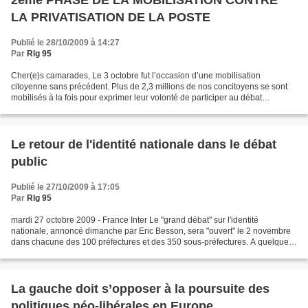
2ème PHASE DE LA MOBILISATION CONTRE
LA PRIVATISATION DE LA POSTE
Publié le 28/10/2009 à 14:27
Par
Rlg 95
Cher(e)s camarades, Le 3 octobre fut l’occasion d’une mobilisation
citoyenne sans précédent. Plus de 2,3 millions de nos concitoyens se sont
mobilisés à la fois pour exprimer leur volonté de participer au débat
concernant l’avenir du service public postal...
Le retour de l'identité nationale dans le débat
public
Publié le 27/10/2009 à 17:05
Par
Rlg 95
mardi 27 octobre 2009 - France Inter Le "grand débat" sur l'identité
nationale, annoncé dimanche par Eric Besson, sera "ouvert" le 2 novembre
dans chacune des 100 préfectures et des 350 sous-préfectures. A quelques
mois des élections régionales, l'annonce...
La gauche doit s’opposer à la poursuite des
politiques néo-libérales en Europe