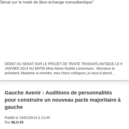
DEBAT AU SENAT SUR LE PROJET DE TRAITE TRANSATLANTIQUE LE 9
JANVIER 2014 AU MATIN Mme Marie-Noëlle Lienemann . Monsieur le
président, Madame la ministre, mes chers collègues, je veux d’abord
remercier le groupe socialiste d’avoir pris l’initiative de...
Gauche Avenir : Auditions de personnalités
pour construire un nouveau pacte majoritaire à
gauche
Publié le 10/01/2014 à 13:45
Par
MLG 95