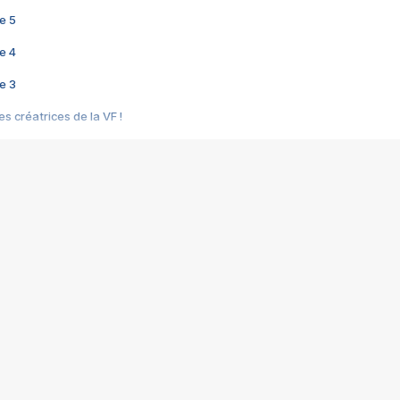
e 5
e 4
e 3
s créatrices de la VF !
e 2
e 1
e Mektoub My Love arrive enfin ! Rencontre avec Shaïn Boumedine et Sal
i : après Toni en famille
elle réalise le bouleversant Dites lui que je l'aime
ais ! Rencontre autour de Vie privée de Rebecca Zlotowski
 de Marguerite, Grave... Rencontre avec Ella Rumpf
 Les Rêveurs, un film intime sur la santé mentale