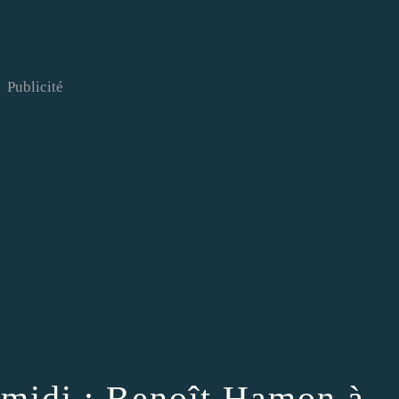
Publicité
midi : Benoît Hamon à