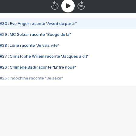
#30 : Eve Angeli raconte "Avant de partir"
#29 : MC Solaar raconte "Bouge de là"
28 : Lorie raconte "Je vais vite"
#27 : Christophe Willem raconte "Jacques a dit"
#26 : Chimène Badi raconte "Entre nous"
#25 : Indochine raconte "3e sexe"
#24 : Zaho raconte "C'est chelou"
#23 : Patrick Bruel raconte "Au café des délices"
#22 : Kyo raconte "Le chemin"
#21 : Nolwenn Leroy raconte "Cassé"
#20 : Patrick Hernandez raconte "Born to be alive"