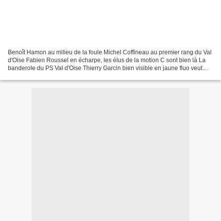
Benoît Hamon au milieu de la foule Michel Coffineau au premier rang du Val
d'Oise Fabien Roussel en écharpe, les élus de la motion C sont bien là La
banderole du PS Val d'Oise Thierry Garcin bien visible en jaune fluo veut
faire concurrence à Karl Lagerfeld...