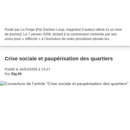
Posté par La Forge [Par Damien Loup, magistrat (l’auteur utilise ici un nom
de plume)]. Le 7 janvier 2009, dictant à la commission nommée par ses
soins pour « réfléchir » à l’évolution de notre procédure pénale les
premières conclusions [1], le chef de...
Crise sociale et paupérisation des quartiers
Publié le 26/03/2009 à 14:27
Par
Rlg 95