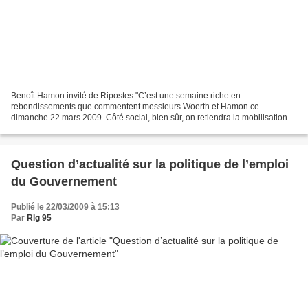
Benoît Hamon invité de Ripostes "C’est une semaine riche en
rebondissements que commentent messieurs Woerth et Hamon ce
dimanche 22 mars 2009. Côté social, bien sûr, on retiendra la mobilisation
de ce jeudi 19 mars. Une affluence record, d’après les syndicats,...
Question d’actualité sur la politique de l’emploi
du Gouvernement
Publié le 22/03/2009 à 15:13
Par
Rlg 95