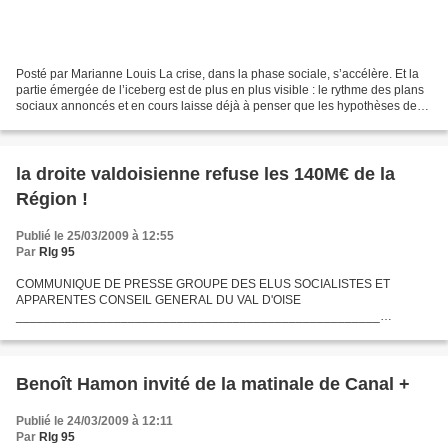
Posté par Marianne Louis La crise, dans la phase sociale, s’accélère. Et la
partie émergée de l’iceberg est de plus en plus visible : le rythme des plans
sociaux annoncés et en cours laisse déjà à penser que les hypothèses de
pertes d’emplois émises par...
la droite valdoisienne refuse les 140M€ de la
Région !
Publié le 25/03/2009 à 12:55
Par
Rlg 95
COMMUNIQUE DE PRESSE GROUPE DES ELUS SOCIALISTES ET
APPARENTES CONSEIL GENERAL DU VAL D'OISE
____________________________________________________
Incroyable mais vrai : la droite départementale refuse les 140 millions
d’euros de la Région ! Ce matin au...
Benoît Hamon invité de la matinale de Canal +
Publié le 24/03/2009 à 12:11
Par
Rlg 95