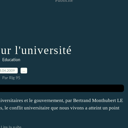
Publicité
ur l'université
Education
3.04.2009
…
Par Rlg 95
niversitaires et le gouvernement, par Bertrand Monthubert LE
le conflit universitaire que nous vivons a atteint un point
Lire la suite