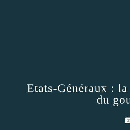
Etats-Généraux : l
du go
2