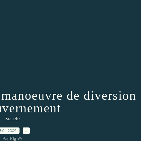
a manoeuvre de diversion
uvernement
Société
3.04.2009
…
Par Rlg 95