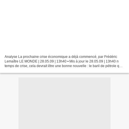
Analyse La prochaine crise économique a déjà commencé, par Frédéric
Lemaître LE MONDE | 28.05.09 | 13h40 • Mis à jour le 28.05.09 | 13h40 n
temps de crise, cela devrait être une bonne nouvelle : le baril de pétrole qui
était descendu à 32 dollars (23...