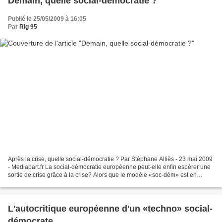
Demain, quelle social-démocratie ?
Publié le 25/05/2009 à 16:05
Par
Rlg 95
Après la crise, quelle social-démocratie ? Par Stéphane Alliès - 23 mai 2009
- Mediapart.fr La social-démocratie européenne peut-elle enfin espérer une
sortie de crise grâce à la crise? Alors que le modèle «soc-dém» est en
perdition depuis une dizaine...
L'autocritique européenne d'un «techno» social-
démocrate