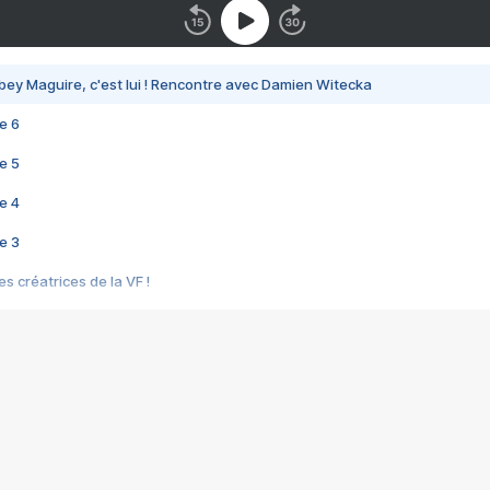
bey Maguire, c'est lui ! Rencontre avec Damien Witecka
e 6
e 5
e 4
e 3
s créatrices de la VF !
e 2
e 1
e Mektoub My Love arrive enfin ! Rencontre avec Shaïn Boumedine et Sal
i : après Toni en famille
elle réalise le bouleversant Dites lui que je l'aime