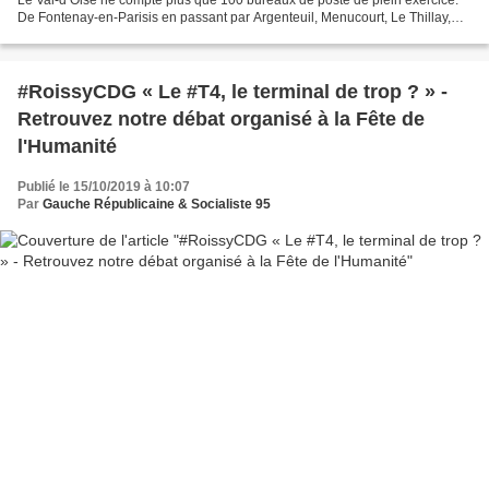
Le Val-d’Oise ne compte plus que 100 bureaux de poste de plein exercice.
De Fontenay-en-Parisis en passant par Argenteuil, Menucourt, Le Thillay,
Mareil-en-France, Cergy, Bezons...
#RoissyCDG « Le #T4, le terminal de trop ? » -
Retrouvez notre débat organisé à la Fête de
l'Humanité
Publié le 15/10/2019 à 10:07
Par
Gauche Républicaine & Socialiste 95