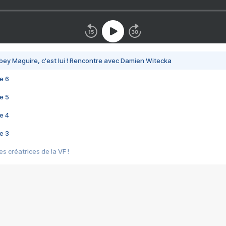
bey Maguire, c'est lui ! Rencontre avec Damien Witecka
e 6
e 5
e 4
e 3
s créatrices de la VF !
e 2
e 1
e Mektoub My Love arrive enfin ! Rencontre avec Shaïn Boumedine et Sal
i : après Toni en famille